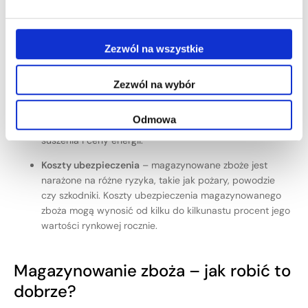
Przykładowo, koszty wentylacji silosu mogą wynosić od
kilku do kilkudziesięciu tysięcy złotych rocznie,
w zależności od wielkości i lokalizacji.
Zezwól na wszystkie
Koszty suszenia
– w regionach o wysokiej wilgotności
konieczne może być suszenie zboża przed
Zezwól na wybór
magazynowaniem, co generuje dodatkowe koszty. Koszt
suszenia jednej tony zboża może wynosić od kilkunastu
Odmowa
do kilkudziesięciu złotych, w zależności od metody
suszenia i ceny energii.
Koszty ubezpieczenia
– magazynowane zboże jest
narażone na różne ryzyka, takie jak pożary, powodzie
czy szkodniki. Koszty ubezpieczenia magazynowanego
zboża mogą wynosić od kilku do kilkunastu procent jego
wartości rynkowej rocznie.
Magazynowanie zboża – jak robić to
dobrze?