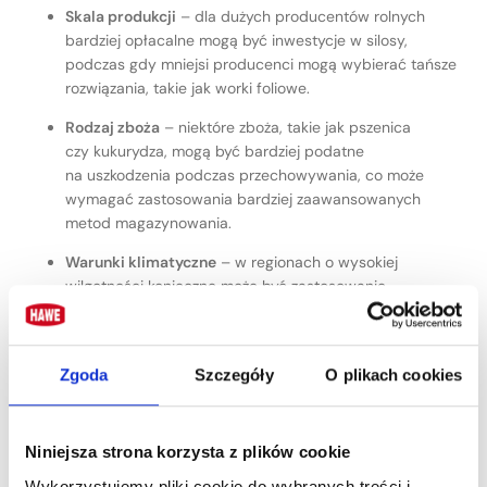
Skala produkcji
– dla dużych producentów rolnych
bardziej opłacalne mogą być inwestycje w silosy,
podczas gdy mniejsi producenci mogą wybierać tańsze
rozwiązania, takie jak worki foliowe.
Rodzaj zboża
– niektóre zboża, takie jak pszenica
czy kukurydza, mogą być bardziej podatne
na uszkodzenia podczas przechowywania, co może
wymagać zastosowania bardziej zaawansowanych
metod magazynowania.
Warunki klimatyczne
– w regionach o wysokiej
wilgotności konieczne może być zastosowanie
dodatkowych środków zabezpieczających, takich jak
suszenie zboża przed magazynowaniem lub używanie
magazynów z kontrolowanym poziomem wilgotności.
Zgoda
Szczegóły
O plikach cookies
Czas przechowywania
– długoterminowe
magazynowanie wymaga bardziej zaawansowanych
technologii, takich jak systemy kontroli atmosfery
Niniejsza strona korzysta z plików cookie
czy specjalistyczne środki ochrony przed szkodnikami.
Wykorzystujemy pliki cookie do wybranych treści i