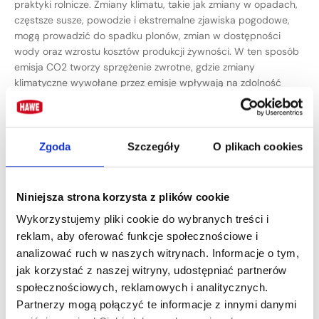
praktyki rolnicze. Zmiany klimatu, takie jak zmiany w opadach,
częstsze susze, powodzie i ekstremalne zjawiska pogodowe,
mogą prowadzić do spadku plonów, zmian w dostępności
wody oraz wzrostu kosztów produkcji żywności. W ten sposób
emisja CO2 tworzy sprzężenie zwrotne, gdzie zmiany
klimatyczne wywołane przez emisje wpływają na zdolność
rolnictwa do produkcji żywności, co z kolei może prowadzić
do dalszej degradacji środowiska.
Zgoda
Szczegóły
O plikach cookies
Emisja CO2 w rolnictwie –
potencjalne rozwiązania i środki
Niniejsza strona korzysta z plików cookie
zaradcze
Wykorzystujemy pliki cookie do wybranych treści i
Zważywszy na fakt, iż rolnictwo jest jednym z najważniejszych
reklam, aby oferować funkcje społecznościowe i
sektorów gospodarki światowej, opracowanie rozwiązań
analizować ruch w naszych witrynach. Informacje o tym,
redukcji emisji CO2 w tym obszarze było konieczne.
jak korzystać z naszej witryny, udostępniać partnerów
społecznościowych, reklamowych i analitycznych.
Zrównoważone zarządzanie glebą
– wprowadzenie
Partnerzy mogą połączyć te informacje z innymi danymi
praktyk zrównoważonego zarządzania glebą, takich jak