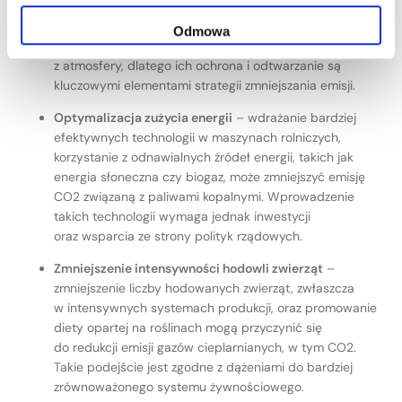
deforestacji oraz promowanie zalesiania mogą znacząco
przyczynić się do redukcji emisji CO2. Lasy pełnią
Odmowa
kluczową rolę w pochłanianiu dwutlenku węgla
z atmosfery, dlatego ich ochrona i odtwarzanie są
kluczowymi elementami strategii zmniejszania emisji.
Optymalizacja zużycia energii
– wdrażanie bardziej
efektywnych technologii w maszynach rolniczych,
korzystanie z odnawialnych źródeł energii, takich jak
energia słoneczna czy biogaz, może zmniejszyć emisję
CO2 związaną z paliwami kopalnymi. Wprowadzenie
takich technologii wymaga jednak inwestycji
oraz wsparcia ze strony polityk rządowych.
Zmniejszenie intensywności hodowli zwierząt
–
zmniejszenie liczby hodowanych zwierząt, zwłaszcza
w intensywnych systemach produkcji, oraz promowanie
diety opartej na roślinach mogą przyczynić się
do redukcji emisji gazów cieplarnianych, w tym CO2.
Takie podejście jest zgodne z dążeniami do bardziej
zrównoważonego systemu żywnościowego.