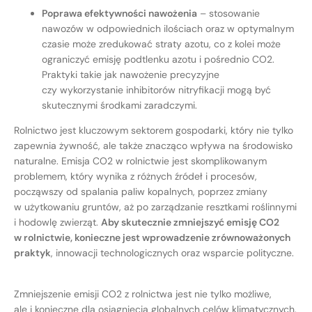
Poprawa efektywności nawożenia
– stosowanie
nawozów w odpowiednich ilościach oraz w optymalnym
czasie może zredukować straty azotu, co z kolei może
ograniczyć emisję podtlenku azotu i pośrednio CO2.
Praktyki takie jak nawożenie precyzyjne
czy wykorzystanie inhibitorów nitryfikacji mogą być
skutecznymi środkami zaradczymi.
Rolnictwo jest kluczowym sektorem gospodarki, który nie tylko
zapewnia żywność, ale także znacząco wpływa na środowisko
naturalne. Emisja CO2 w rolnictwie jest skomplikowanym
problemem, który wynika z różnych źródeł i procesów,
począwszy od spalania paliw kopalnych, poprzez zmiany
w użytkowaniu gruntów, aż po zarządzanie resztkami roślinnymi
i hodowlę zwierząt.
Aby skutecznie zmniejszyć emisję CO2
w rolnictwie, konieczne jest wprowadzenie zrównoważonych
praktyk
, innowacji technologicznych oraz wsparcie polityczne.
Zmniejszenie emisji CO2 z rolnictwa jest nie tylko możliwe,
ale i konieczne dla osiągnięcia globalnych celów klimatycznych.