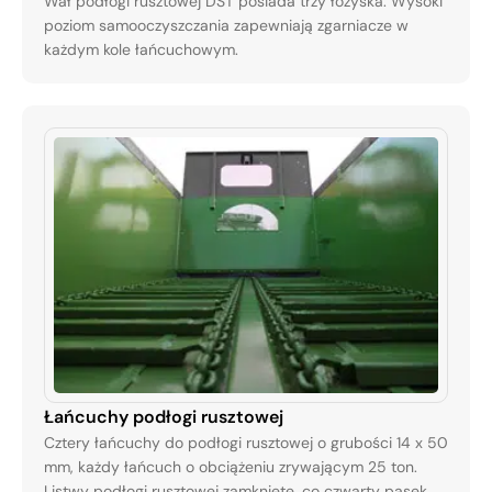
Wał podłogi rusztowej DST posiada trzy łożyska. Wysoki
poziom samooczyszczania zapewniają zgarniacze w
każdym kole łańcuchowym.
Łańcuchy podłogi rusztowej
Cztery łańcuchy do podłogi rusztowej o grubości 14 x 50
mm, każdy łańcuch o obciążeniu zrywającym 25 ton.
Listwy podłogi rusztowej zamknięte, co czwarty pasek