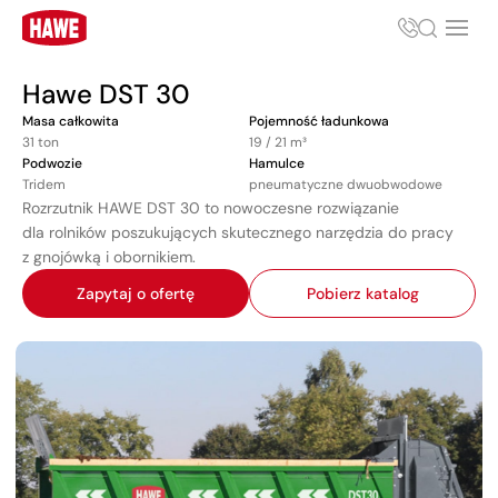
Hawe DST 30
Masa całkowita
Pojemność ładunkowa
31 ton
19 / 21 m³
Podwozie
Hamulce
Tridem
pneumatyczne dwuobwodowe
Rozrzutnik HAWE DST 30 to nowoczesne rozwiązanie
dla rolników poszukujących skutecznego narzędzia do pracy
z gnojówką i obornikiem.
Zapytaj o ofertę
Pobierz katalog