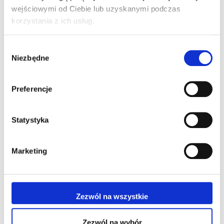
odchylanemu ślimakowi wysiewającemu i nawozowemu,
wejściowymi od Ciebie lub uzyskanymi podczas
zapewniającego bardzo wydajne i precyzyjne
korzystania z ich usług.
napełnianie siewników i rozsiewaczy nawozów o dużych
szerokościach roboczych.
Wybór
Niezbędne
zgody
Wymienne podwozie
Preferencje
Dzięki systemom nadwozi wymiennych HAWE można
osiągnąć maksymalne wykorzystanie wysokiej jakości
podwozia typu tandem lub tridem. Odpowiednie
Statystyka
nadwozia do zboża dostępne są od 25 do 38 metrów
sześciennych.
Marketing
Zezwól na wszystkie
Dane techniczne
Zezwól na wybór