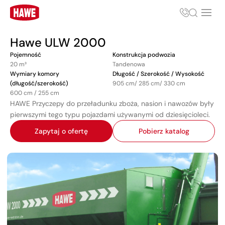
Hawe ULW 2000
Pojemność
Konstrukcja podwozia
20 m³
Tandenowa
Wymiary komory
Długość / Szerokość / Wysokość
(długość/szerokość)
905 cm/ 285 cm/ 330 cm
600 cm / 255 cm
HAWE Przyczepy do przeładunku zboża, nasion i nawozów były
pierwszymi tego typu pojazdami używanymi od dziesięcioleci.
Zapytaj o ofertę
Pobierz katalog