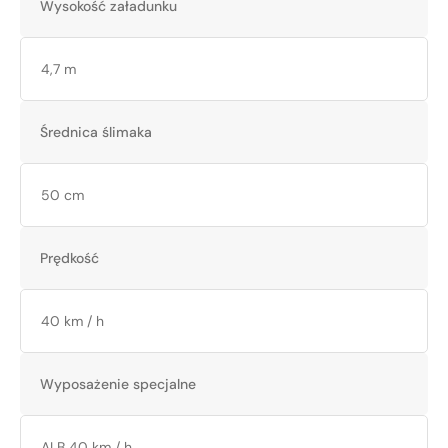
Wysokość załadunku
4,7 m
Średnica ślimaka
50 cm
Prędkość
40 km / h
Wyposażenie specjalne
ALB 40 km / h