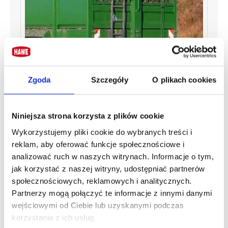
Łatwe czyszczenie
Zgoda
Szczegóły
O plikach cookies
Drabinka na tylnej ścianie zapewnia bezpieczny dostęp
do przyczepy w celu czyszczenia.
Niniejsza strona korzysta z plików cookie
Wykorzystujemy pliki cookie do wybranych treści i
reklam, aby oferować funkcje społecznościowe i
analizować ruch w naszych witrynach. Informacje o tym,
jak korzystać z naszej witryny, udostępniać partnerów
społecznościowych, reklamowych i analitycznych.
Partnerzy mogą połączyć te informacje z innymi danymi
wejściowymi od Ciebie lub uzyskanymi podczas
korzystania z ich usług.