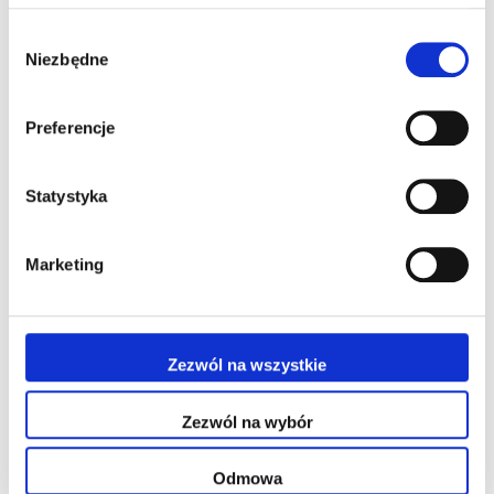
Wybór
Niezbędne
zgody
Transfer bez strat
Nadwozie przyczepy zostało zaprojektowane tak, aby
buraki cukrowe mogły być przewożone w ruchu - szybko
Preferencje
i bez strat. Obaj kierowcy mają doskonałą widoczność.
Statystyka
Marketing
Zezwól na wszystkie
Zezwól na wybór
Odmowa