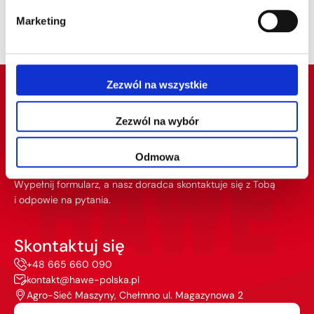
absolutną pewność, że Twoje gospodarstwo będzie
gotowe na nadchodzące wyzwania.
Marketing
Zezwól na wszystkie
Zezwól na wybór
Masz pytania?
Odmowa
Wypełnij formularz, a nasz doradca skontaktuje się z Tobą
i odpowie na pytania.
Skontaktuj się
+48 665 660 090
kontakt@hawe-polska.pl
Agro-Sieć Maszyny, Chełmno ul. Magazynowa 2