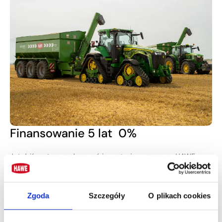
Finansowanie 5 lat 0%
Już dziś możesz zaplanować inwestycję w maszyny HAWE
z gwarancją ich dostępności na sezon 2026. Dzięki wyjątkowej
ofercie finansowej zakup nowego sprzętu staje się jeszcze
prostszy i bezpieczniejszy.
Zgoda
Szczegóły
O plikach cookies
5 lat 0%
- pięć lat finansowania bez odsetek