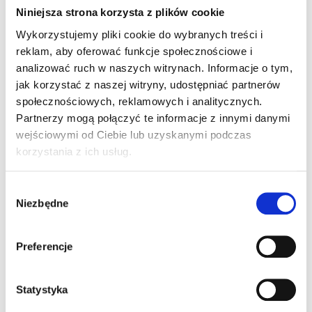
Niniejsza strona korzysta z plików cookie
Wykorzystujemy pliki cookie do wybranych treści i
Wpłata własna tylko 50%
- prosty start inwestycji
reklam, aby oferować funkcje społecznościowe i
analizować ruch w naszych witrynach. Informacje o tym,
Maszyna zagwarantowana na sezon 2026
- bez
ryzyka opóźnień w dostawie
jak korzystać z naszej witryny, udostępniać partnerów
społecznościowych, reklamowych i analitycznych.
Pewna inwestycja
- HAWE to marka, która
Partnerzy mogą połączyć te informacje z innymi danymi
gwarantuje trwałość i niezawodność sprzętu
wejściowymi od Ciebie lub uzyskanymi podczas
korzystania z ich usług.
Oferta ograniczona czasowo
- promocja obowiązuje
od 1 września do 30 listopada 2025 r.
Wybór
Niezbędne
zgody
To wyjątkowa okazja, by zapewnić sobie przyczepę
lub rozrzutnik HAWE w formule 5 lat 0% z gwarancją
dostępności na sezon 2026.
Preferencje
Tak korzystne warunki i pewność dostawy są nie
do przecenienia – dlatego nie zwlekaj.
Skontaktuj się
Statystyka
z nami
już dziś i złóż zapytanie ofertowe, aby mieć